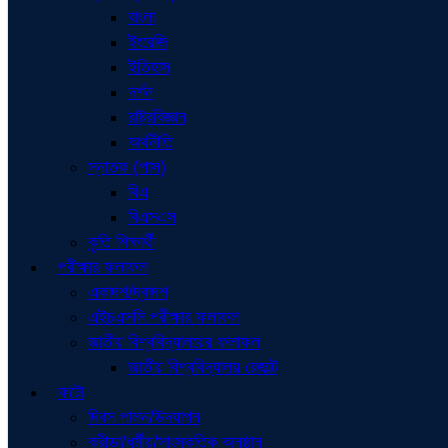
বাংলা
ইংরেজি
ইতিহাস
দর্শন
রাষ্ট্রবিজ্ঞান
অর্থনীতি
স্নাতক (পাস)
বিএ
বিএসএস
কৃতি শিক্ষার্থী
পরীক্ষার ফলাফল
একাদশ/দ্বাদশ
এইচএসসি পরীক্ষার ফলাফল
জাতীয় বিশ্ববিদ্যালয়ের ফলাফল
জাতীয় বিশ্ববিদ্যালয় রেজাল্ট
ফটো
দিবস পালন/উদযাপন
ক্রীড়া/ধর্মীয়/সাংস্কৃতিক অনুষ্ঠান