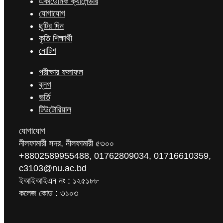
একাডেমিক ক্যালেন্ডার
যোগাযোগ
ছুটির দিন
কৃতি শিক্ষার্থী
নোটিশ
পরীক্ষার ফলাফল
ব্লগ
ভর্তি
টিউটোরিয়াল
যোগাযোগ
নীলফামারী সদর, নীলফামারী ৫৩০০
+8802589955488, 01762809034, 01716610359,
c3103@nu.ac.bd
ইআইআইএন নং : ১২৫১৮৮
কলেজ কোড : ৩১০৩