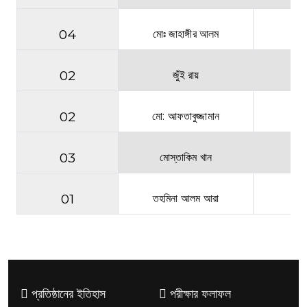
04
মোঃ জাহাঙ্গীর আলম
স
02
জুঁই রায়
02
মো: আফতাবুজ্জামান
03
মোস্তাকিম খান
01
তহমিনা আলম আরা
স
প্রতিষ্ঠানের ইতিহাস
পরীক্ষার ফলাফল