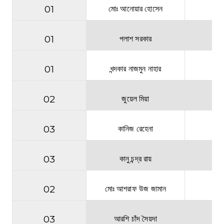
01
মোঃ আনোয়ার হোসেন
স
01
পলাশ সরকার
স
01
খন্দকার নাজমুন নাহার
স
02
জুয়েল মিয়া
স
03
কানিজ রেহেনা
স
03
কানু চন্দ্র রায়
স
02
মোঃ আশরাফ উজ জামান
স
03
আরশি চাঁদ সৈয়দা
স