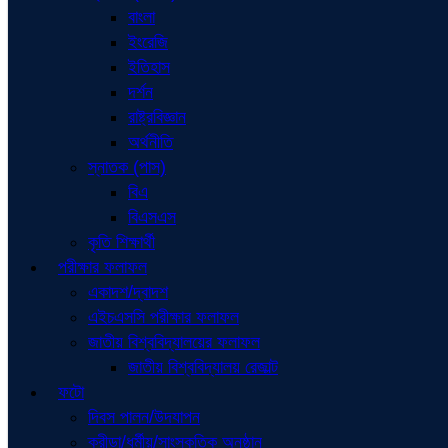
বাংলা
ইংরেজি
ইতিহাস
দর্শন
রাষ্ট্রবিজ্ঞান
অর্থনীতি
স্নাতক (পাস)
বিএ
বিএসএস
কৃতি শিক্ষার্থী
পরীক্ষার ফলাফল
একাদশ/দ্বাদশ
এইচএসসি পরীক্ষার ফলাফল
জাতীয় বিশ্ববিদ্যালয়ের ফলাফল
জাতীয় বিশ্ববিদ্যালয় রেজাল্ট
ফটো
দিবস পালন/উদযাপন
ক্রীড়া/ধর্মীয়/সাংস্কৃতিক অনুষ্ঠান