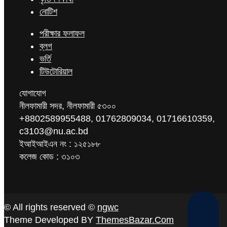
নোটিশ
পরীক্ষার ফলাফল
ব্লগ
ভর্তি
টিউটোরিয়াল
যোগাযোগ
নীলফামারী সদর, নীলফামারী ৫৩০০
+8802589955488, 01762809034, 01716610359,
c3103@nu.ac.bd
ইআইআইএন নং : ১২৫১৮৮
কলেজ কোড : ৩১০৩
© All rights reserved ©
ngwc
Theme Developed BY
ThemesBazar.Com