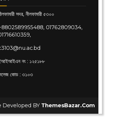
নীলফামারী সদর, নীলফামারী ৫৩০০
+8802589955488, 01762809034,
01716610359,
c3103@nu.ac.bd
ইআইআইএন নং : ১২৫১৮৮
কলেজ কোড : ৩১০৩
 Developed BY
ThemesBazar.Com