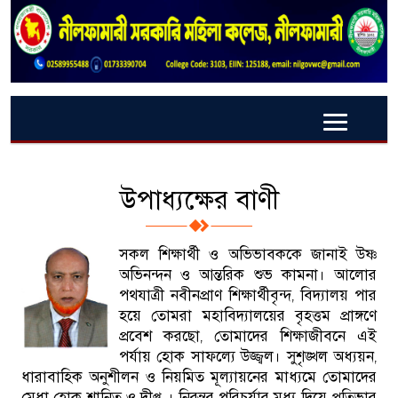
উপাধ্যক্ষের বাণী
সকল শিক্ষার্থী ও অভিভাবককে জানাই উষ্ণ
অভিনন্দন ও আন্তরিক শুভ কামনা। আলাের
পথযাত্রী নবীনপ্রাণ শিক্ষার্থীবৃন্দ, বিদ্যালয় পার
হয়ে তোমরা মহাবিদ্যালয়ের বৃহত্তম প্রাঙ্গণে
প্রবেশ করছো, তোমাদের শিক্ষাজীবনে এই
পর্যায় হােক সাফল্যে উজ্জ্বল। সুশৃঙ্খল অধ্যয়ন,
ধারাবাহিক অনুশীলন ও নিয়মিত মূল্যায়নের মাধ্যমে তােমাদের
মেধা হোক শানিত ও দীপ্ত । নিরন্তর পরিচর্যার মধ্য দিয়ে প্রতিভার