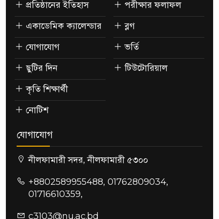
প্রতিষ্ঠানের ইতিহাস
পরীক্ষার ফলাফল
একাডেমিক ক্যালেন্ডার
ব্লগ
যোগাযোগ
ভর্তি
ছুটির দিন
টিউটোরিয়াল
কৃতি শিক্ষার্থী
নোটিশ
যোগাযোগ
নীলফামারী সদর, নীলফামারী ৫৩০০
+8802589955488, 01762809034,
01716610359,
c3103@nu.ac.bd