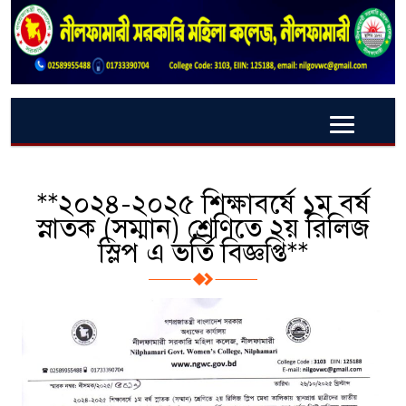
**২০২৪-২০২৫ শিক্ষাবর্ষে ১ম বর্ষ
স্নাতক (সম্মান) শ্রেণিতে ২য় রিলিজ
স্লিপ এ ভর্তি বিজ্ঞপ্তি**