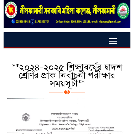
**২০২৪-২০২৫ শিক্ষাবর্ষের দ্বাদশ
শ্রেণির প্রাক-নির্বাচনী পরীক্ষার
সময়সূচী**