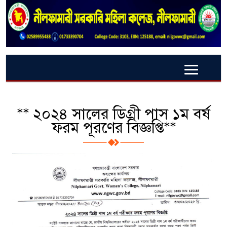
** ২০২৪ সালের ডিগ্রী পাস ১ম বর্ষ
ফরম পূরণের বিজ্ঞপ্তি**