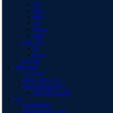
বাংলা
ইংরেজি
ইতিহাস
দর্শন
রাষ্ট্রবিজ্ঞান
অর্থনীতি
স্নাতক (পাস)
বিএ
বিএসএস
কৃতি শিক্ষার্থী
পরীক্ষার ফলাফল
একাদশ/দ্বাদশ
এইচএসসি পরীক্ষার ফলাফল
জাতীয় বিশ্ববিদ্যালয়ের ফলাফল
জাতীয় বিশ্ববিদ্যালয় রেজাল্ট
ফটো
দিবস পালন/উদযাপন
ক্রীড়া/ধর্মীয়/সাংস্কৃতিক অনুষ্ঠান