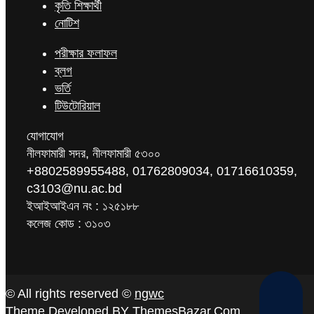
কৃতি শিক্ষার্থী
নোটিশ
পরীক্ষার ফলাফল
ব্লগ
ভর্তি
টিউটোরিয়াল
যোগাযোগ
নীলফামারী সদর, নীলফামারী ৫৩০০
+8802589955488, 01762809034, 01716610359,
c3103@nu.ac.bd
ইআইআইএন নং : ১২৫১৮৮
কলেজ কোড : ৩১০৩
© All rights reserved ©
ngwc
Theme Developed BY
ThemesBazar.Com