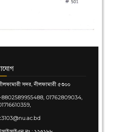
াযোগ
নীলফামারী সদর, নীলফামারী ৫৩০০
+8802589955488, 01762809034,
01716610359,
c3103@nu.ac.bd
ইআইআইএন নং : ১২৫১৮৮