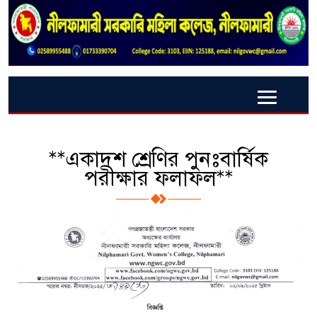
**একাদশ শ্রেণির পুনঃবার্ষিক
পরীক্ষার ফলাফল**