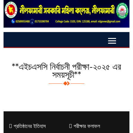
**এইচএসসি নির্বাচনী পরীক্ষা-২০২৫ এর
সময়সূচী**
প্রতিষ্ঠানের ইতিহাস
পরীক্ষার ফলাফল