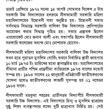
তারই প্রেক্ষিতে ১৯৭২ সনের ১৪ আগষ্ট সোমবার বিকেল ৫ টায়
সরকারি উচ্চ বিদ্যালয়ের হলরুমে নীলফামারী সরকারি মহিলা
মহাবিদ্যালয়ের উদ্বোধনী সভা অনুষ্ঠিত হয়। উদ্বোধনী সভায়
সর্বসম্মত সিদ্ধান্তে সরকারি বালিকা উচ্চ বিদ্যালয়ে শ্রেণিপাঠের
আয়োজন করার সিদ্ধান্ত গৃহিত হয়। সভার প্রস্তাবক ছিলেন
এডভোকেট মোঃ জনাব আলী এবং সভাপতি ছিলেন নীলফামারী
সরকারি কলেজের অধ্যক্ষ মোঃ মোশারফ হোসেন।
নীলফামারী মহিলা মহাবিদ্যালয় সরকারি বালিকা উচ্চ বিদ্যালয়
ভবন হতে পুরাতন মুসলিম বোর্ডিং ভবনে নির্ধারিত স্থায়ী জায়গায়
১০ মার্চ ১৯৭৩ ইং তারিখের মধ্যে স্থানান্তরিত হয়। মহাবিদ্যালয়ের
সীমানা প্রাচীর পশ্চিম প্রান্তসীমা ব্যতিরেকে ১৯৭৩ সালের মধ্যেই
সম্পন্ন হয়। ১৯৮৪ সালের ২২ জানুয়ারী প্রতিষ্ঠানটি জাতীয়করণের
ঘোষনা হলেও জাতীয়করণের কাজটি সুসম্পন্ন হয় ০১ নভেম্বর
১৯৮৪ সালে।
নীলফামারী মহকুমা শহরের প্রাচীনতম বিদ্যাপীঠ নীলফামারী
সরকারি উচ্চ বিদ্যালয়। এই বিদ্যালয়ে হিন্দু ও মুসলিম ছাত্রদের
সুষ্ঠু শিক্ষা ব্যবস্থাপনার লক্ষ্যে দুটি ছাত্রাবাস নির্মিত হয়। সেই